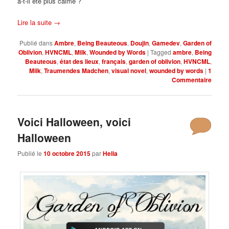
a-t-il été plus calme ?
Lire la suite
→
Publié dans
Ambre
,
Being Beauteous
,
Doujin
,
Gamedev
,
Garden of
Oblivion
,
HVNCML
,
Milk
,
Wounded by Words
|
Tagged
ambre
,
Being
Beauteous
,
état des lieux
,
français
,
garden of oblivion
,
HVNCML
,
Milk
,
Traumendes Madchen
,
visual novel
,
wounded by words
|
1
Commentaire
Voici Halloween, voici
Halloween
Publié le
10 octobre 2015
par
Helia