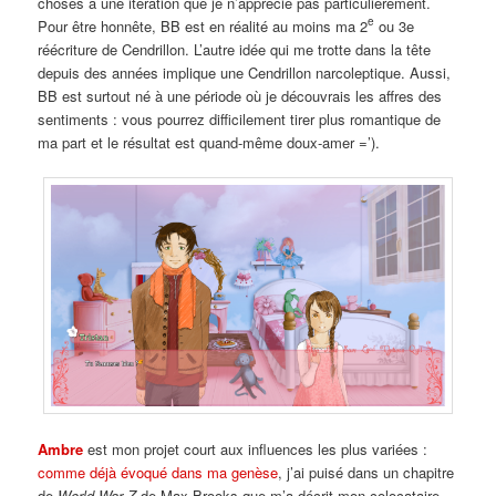
choses à une itération que je n’apprécie pas particulièrement.
e
Pour être honnête, BB est en réalité au moins ma 2
ou 3e
réécriture de Cendrillon. L’autre idée qui me trotte dans la tête
depuis des années implique une Cendrillon narcoleptique. Aussi,
BB est surtout né à une période où je découvrais les affres des
sentiments : vous pourrez difficilement tirer plus romantique de
ma part et le résultat est quand-même doux-amer =’).
Ambre
est mon projet court aux influences les plus variées :
comme déjà évoqué dans ma genèse
, j’ai puisé dans un chapitre
de
World War Z
de Max Brooks que m’a décrit mon colocataire