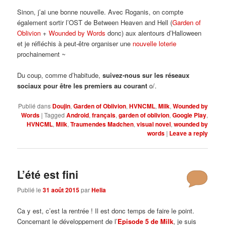
Sinon, j’ai une bonne nouvelle. Avec Roganis, on compte
également sortir l’OST de Between Heaven and Hell (
Garden of
Oblivion
+
Wounded by Words
donc) aux alentours d’Halloween
et je réfléchis à peut-être organiser une
nouvelle loterie
prochainement ~
Du coup, comme d’habitude,
suivez-nous sur les réseaux
sociaux pour être les premiers au courant
o/.
Publié dans
Doujin
,
Garden of Oblivion
,
HVNCML
,
Milk
,
Wounded by
Words
|
Tagged
Android
,
français
,
garden of oblivion
,
Google Play
,
HVNCML
,
Milk
,
Traumendes Madchen
,
visual novel
,
wounded by
words
|
Leave a reply
L’été est fini
Publié le
31 août 2015
par
Helia
Ca y est, c’est la rentrée ! Il est donc temps de faire le point.
Concernant le développement de l’
Episode 5 de Milk
, je suis