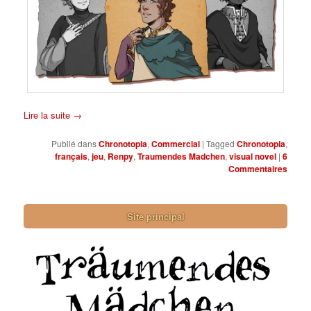
Lire la suite
→
Publié dans
Chronotopia
,
Commercial
|
Tagged
Chronotopia
,
français
,
jeu
,
Renpy
,
Traumendes Madchen
,
visual novel
|
6
Commentaires
Site principal