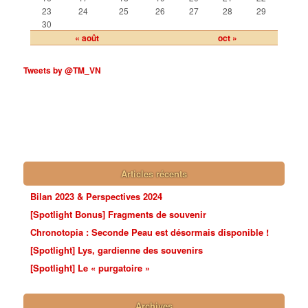
23
24
25
26
27
28
29
30
« août
oct »
Tweets by @TM_VN
Articles récents
Bilan 2023 & Perspectives 2024
[Spotlight Bonus] Fragments de souvenir
Chronotopia : Seconde Peau est désormais disponible !
[Spotlight] Lys, gardienne des souvenirs
[Spotlight] Le « purgatoire »
Archives