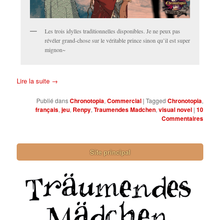
Les trois idylles traditionnelles disponibles. Je ne peux pas
révéler grand-chose sur le véritable prince sinon qu’il est super
mignon~
Lire la suite
→
Publié dans
Chronotopia
,
Commercial
|
Tagged
Chronotopia
,
français
,
jeu
,
Renpy
,
Traumendes Madchen
,
visual novel
|
10
Commentaires
Site principal