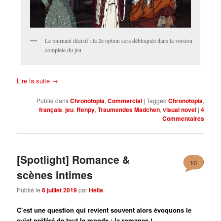
Le tournant décisif : la 2e option sera débloquée dans la version
complète du jeu
Lire la suite
→
Publié dans
Chronotopia
,
Commercial
|
Tagged
Chronotopia
,
français
,
jeu
,
Renpy
,
Traumendes Madchen
,
visual novel
|
4
Commentaires
[Spotlight] Romance &
10
scènes intimes
Publié le
6 juillet 2019
par
Helia
C’est une question qui revient souvent alors évoquons le
sujet préféré de tout le monde : la romance !