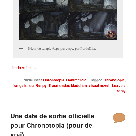
Décor du temple étape par étape, par PyriteKite.
Lire la suite
→
Publié dans
Chronotopia
,
Commercial
|
Tagged
Chronotopia
,
français
,
jeu
,
Renpy
,
Traumendes Madchen
,
visual novel
|
Leave a
reply
Une date de sortie officielle
pour Chronotopia (pour de
vrai)