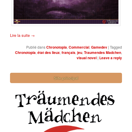
Lire la suite
→
Publié dans
Chronotopia
,
Commercial
,
Gamedev
|
Tagged
Chronotopia
,
état des lieux
,
français
,
jeu
,
Traumendes Madchen
,
visual novel
|
Leave a reply
Site principal