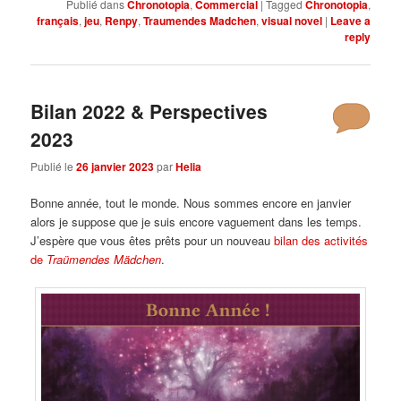
Publié dans
Chronotopia
,
Commercial
|
Tagged
Chronotopia
,
français
,
jeu
,
Renpy
,
Traumendes Madchen
,
visual novel
|
Leave a
reply
Bilan 2022 & Perspectives
2023
Publié le
26 janvier 2023
par
Helia
Bonne année, tout le monde. Nous sommes encore en janvier
alors je suppose que je suis encore vaguement dans les temps.
J’espère que vous êtes prêts pour un nouveau
bilan des activités
de
Traümendes Mädchen
.