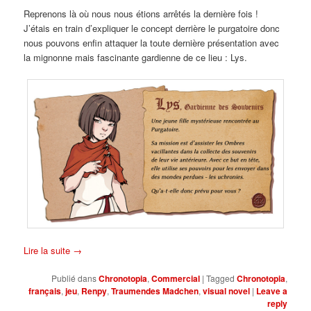
Reprenons là où nous nous étions arrêtés la dernière fois !
J’étais en train d’expliquer le concept derrière le purgatoire donc
nous pouvons enfin attaquer la toute dernière présentation avec
la mignonne mais fascinante gardienne de ce lieu : Lys.
Lire la suite
→
Publié dans
Chronotopia
,
Commercial
|
Tagged
Chronotopia
,
français
,
jeu
,
Renpy
,
Traumendes Madchen
,
visual novel
|
Leave a
reply