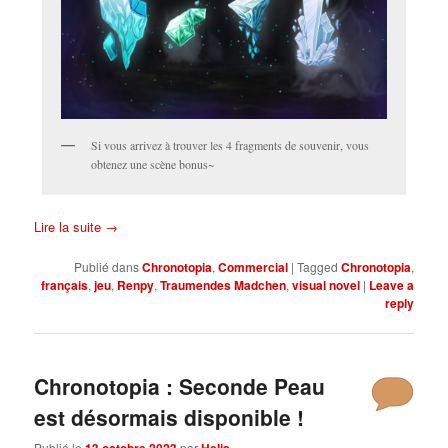
Si vous arrivez à trouver les 4 fragments de souvenir, vous
obtenez une scène bonus~
Lire la suite
→
Publié dans
Chronotopia
,
Commercial
|
Tagged
Chronotopia
,
français
,
jeu
,
Renpy
,
Traumendes Madchen
,
visual novel
|
Leave a
reply
Chronotopia : Seconde Peau
est désormais disponible !
Publié le
13 octobre 2023
par
Helia