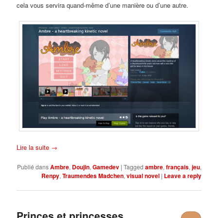
cela vous servira quand-même d’une manière ou d’une autre.
Lire la suite
→
Publié dans
Ambre
,
Doujin
,
Gamedev
|
Tagged
ambre
,
français
,
jeu
,
Renpy
,
Traumendes Madchen
,
visual novel
|
Leave a reply
Princes et princesses