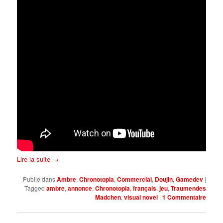
Lire la suite
→
Publié dans
Ambre
,
Chronotopia
,
Commercial
,
Doujin
,
Gamedev
|
Tagged
ambre
,
annonce
,
Chronotopia
,
français
,
jeu
,
Traumendes
Madchen
,
visual novel
|
1
Commentaire