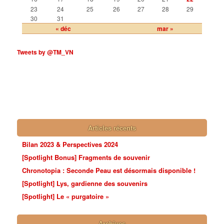
23
24
25
26
27
28
29
30
31
« déc
mar »
Tweets by @TM_VN
Articles récents
Bilan 2023 & Perspectives 2024
[Spotlight Bonus] Fragments de souvenir
Chronotopia : Seconde Peau est désormais disponible !
[Spotlight] Lys, gardienne des souvenirs
[Spotlight] Le « purgatoire »
Archives