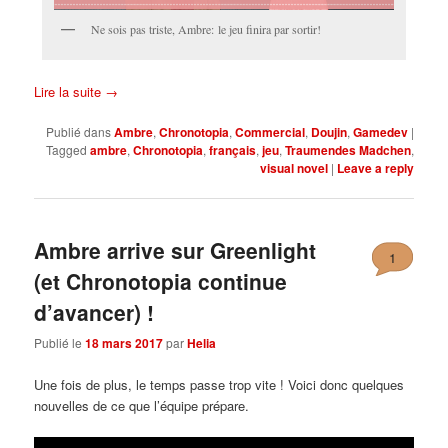
Ne sois pas triste, Ambre: le jeu finira par sortir!
Lire la suite
→
Publié dans
Ambre
,
Chronotopia
,
Commercial
,
Doujin
,
Gamedev
|
Tagged
ambre
,
Chronotopia
,
français
,
jeu
,
Traumendes Madchen
,
visual novel
|
Leave a reply
Ambre arrive sur Greenlight
1
(et Chronotopia continue
d’avancer) !
Publié le
18 mars 2017
par
Helia
Une fois de plus, le temps passe trop vite ! Voici donc quelques
nouvelles de ce que l’équipe prépare.