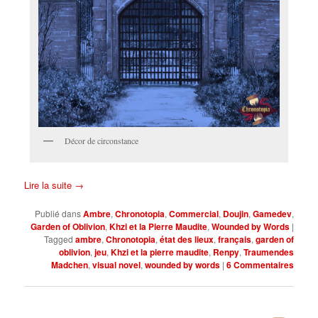
Décor de circonstance
Lire la suite
→
Publié dans
Ambre
,
Chronotopia
,
Commercial
,
Doujin
,
Gamedev
,
Garden of Oblivion
,
Khzi et la Pierre Maudite
,
Wounded by Words
|
Tagged
ambre
,
Chronotopia
,
état des lieux
,
français
,
garden of
oblivion
,
jeu
,
Khzi et la pierre maudite
,
Renpy
,
Traumendes
Madchen
,
visual novel
,
wounded by words
|
6
Commentaires