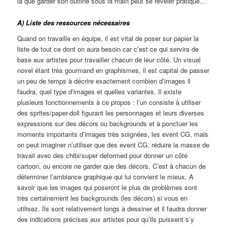
là que garder son outline sous la main peut se révéler pratique…
A) Liste des ressources nécessaires
Quand on travaille en équipe, il est vital de poser sur papier la
liste de tout ce dont on aura besoin car c’est ce qui servira de
base aux artistes pour travailler chacun de leur côté. Un visual
novel étant très gourmand en graphismes, il est capital de passer
un peu de temps à décrire exactement combien d’images il
faudra, quel type d’images et quelles variantes. Il existe
plusieurs fonctionnements à ce propos : l’un consiste à utiliser
des sprites/paper-doll figurant les personnages et leurs diverses
expressions sur des décors ou backgrounds et à ponctuer les
moments importants d’images très soignées, les event CG, mais
on peut imaginer n’utiliser que des event CG, réduire la masse de
travail avec des chibi/super deformed pour donner un côté
cartoon, ou encore ne garder que des décors. C’est à chacun de
déterminer l’ambiance graphique qui lui convient le mieux. A
savoir que les images qui poseront le plus de problèmes sont
très certainement les backgrounds (les décors) si vous en
utilisez. Ils sont relativement longs à dessiner et il faudra donner
des indications précises aux artistes pour qu’ils puissent s’y