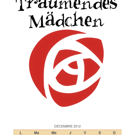
DÉCEMBRE 2012
L
Ma
Me
J
V
S
D