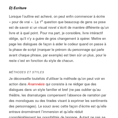
D) Ecriture
Lorsque l’outline est achevé, on peut enfin commencer à écrire
e
« pour de vrai ». La 1
question que beaucoup de gens se pose
est de savoir si un visual novel s’écrit de manière différente qu’un
livre et à quel point. Pour ma part, je considère, livre intéractif
oblige, qu’il n’y a guère de gros changement à opérer. Mettre en
page les dialogues de façon à aider le codeur quand on passe à
la phase de script (marquer le prénom du personnage qui parle
avant chaque phrase, par exemple) est bien sûr un plus, pour le
reste c’est en fonction du style de chacun.
MÉTHODES ET STYLES
Je déconseille toutefois d’utiliser la méthode qu’on peut voir en
action dans
Anamnésis
qui consiste à ne rédiger que des
dialogues dans un style familier et bref (ne pas oublier qu’au
théâtre, les dramaturges compensent l’absence de narration par
des monologues ou des tirades visant à exprimer les sentiments
des personnages). Le souci avec cette façon d’écrire est qu’elle
entrave énormément l’immersion et qu’elle réduit
considérablement les possibilités de langage. Autant ne pas se