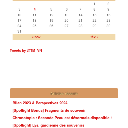
1
2
3
4
5
6
7
8
9
10
11
12
13
14
15
16
17
18
19
20
21
22
23
24
25
26
27
28
29
30
31
« nov
fév »
Tweets by @TM_VN
Articles récents
Bilan 2023 & Perspectives 2024
[Spotlight Bonus] Fragments de souvenir
Chronotopia : Seconde Peau est désormais disponible !
[Spotlight] Lys, gardienne des souvenirs