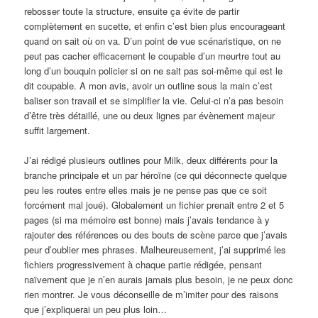
rebosser toute la structure, ensuite ça évite de partir
complètement en sucette, et enfin c’est bien plus encourageant
quand on sait où on va. D’un point de vue scénaristique, on ne
peut pas cacher efficacement le coupable d’un meurtre tout au
long d’un bouquin policier si on ne sait pas soi-même qui est le
dit coupable. A mon avis, avoir un outline sous la main c’est
baliser son travail et se simplifier la vie. Celui-ci n’a pas besoin
d’être très détaillé, une ou deux lignes par évènement majeur
suffit largement.
J’ai rédigé plusieurs outlines pour Milk, deux différents pour la
branche principale et un par héroïne (ce qui déconnecte quelque
peu les routes entre elles mais je ne pense pas que ce soit
forcément mal joué). Globalement un fichier prenait entre 2 et 5
pages (si ma mémoire est bonne) mais j’avais tendance à y
rajouter des références ou des bouts de scène parce que j’avais
peur d’oublier mes phrases. Malheureusement, j’ai supprimé les
fichiers progressivement à chaque partie rédigée, pensant
naïvement que je n’en aurais jamais plus besoin, je ne peux donc
rien montrer. Je vous déconseille de m’imiter pour des raisons
que j’expliquerai un peu plus loin…