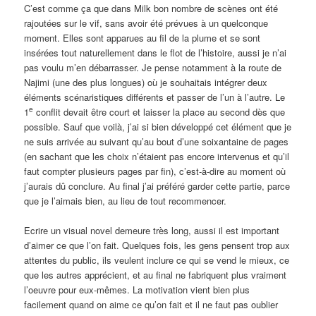
C’est comme ça que dans Milk bon nombre de scènes ont été
rajoutées sur le vif, sans avoir été prévues à un quelconque
moment. Elles sont apparues au fil de la plume et se sont
insérées tout naturellement dans le flot de l’histoire, aussi je n’ai
pas voulu m’en débarrasser. Je pense notamment à la route de
Najimi (une des plus longues) où je souhaitais intégrer deux
éléments scénaristiques différents et passer de l’un à l’autre. Le
e
1
conflit devait être court et laisser la place au second dès que
possible. Sauf que voilà, j’ai si bien développé cet élément que je
ne suis arrivée au suivant qu’au bout d’une soixantaine de pages
(en sachant que les choix n’étaient pas encore intervenus et qu’il
faut compter plusieurs pages par fin), c’est-à-dire au moment où
j’aurais dû conclure. Au final j’ai préféré garder cette partie, parce
que je l’aimais bien, au lieu de tout recommencer.
Ecrire un visual novel demeure très long, aussi il est important
d’aimer ce que l’on fait. Quelques fois, les gens pensent trop aux
attentes du public, ils veulent inclure ce qui se vend le mieux, ce
que les autres apprécient, et au final ne fabriquent plus vraiment
l’oeuvre pour eux-mêmes. La motivation vient bien plus
facilement quand on aime ce qu’on fait et il ne faut pas oublier