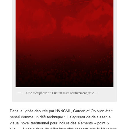
Une métaphore du Ludum Dare relativement juste…
Dans la lignée débutée par HVNCML, Garden of Oblivion était
pensé comme un défi technique : il s’agissait de délaisser le
visual novel traditionnel pour inclure des éléments « point &
click ». Le tout dans un délai bien plus resserré que le Nanoreno