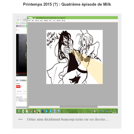
Printemps 2015 (?) : Quatrième épisode de Milk
Orties aime décidément beaucoup écrire sur ses dessins…