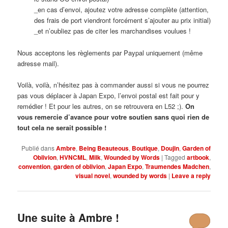
_en cas d’envoi, ajoutez votre adresse complète (attention,
des frais de port viendront forcément s’ajouter au prix initial)
_et n’oubliez pas de citer les marchandises voulues !
Nous acceptons les règlements par Paypal uniquement (même
adresse mail).
Voilà, voilà, n’hésitez pas à commander aussi si vous ne pourrez
pas vous déplacer à Japan Expo, l’envoi postal est fait pour y
remédier ! Et pour les autres, on se retrouvera en L52 ;).
On
vous remercie d’avance pour votre soutien sans quoi rien de
tout cela ne serait possible !
Publié dans
Ambre
,
Being Beauteous
,
Boutique
,
Doujin
,
Garden of
Oblivion
,
HVNCML
,
Milk
,
Wounded by Words
|
Tagged
artbook
,
convention
,
garden of oblivion
,
Japan Expo
,
Traumendes Madchen
,
visual novel
,
wounded by words
|
Leave a reply
Une suite à Ambre !