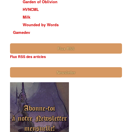
Garden of Oblivion
HVNCML
Milk
Wounded by Words
Gamedev
Flux RSS
Flux RSS des articles
Newsletter