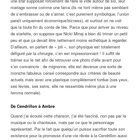
une star supposait forcément de faire le vide autour de soi, leur
mariage sonne comme une farce (ils ne font même pas semblant
de s’embrasser ou de s’aimer, c’est purement symbolique, l’union
paraît uniquement économique/bizness), et surtout on ne voit
que la toute fin du conte de fée. Parce que pour arriver au niveau
de starlette, on suppose que Nicki Minaj a bien dû trimer un petit
peu et que ça devait être nettement moins esthétique à regarder.
D’ailleurs, en parlant de « joli », son physique est totalement
défiguré par la chirurgie, c’en est impressionnant ! Il suffit de
traîner sur le net afin de retrouver une photo d’elle avant pour
s’en convaincre : de mignonne, elle est devenue une sorte de
monstre fabuleux censé correspondre aux critères de beauté
actuels mais avec une plastique complètement tordue (ses yeux,
ses lèvres, ses seins, elle ne ressemble même plus à une
femme normale).
De Cendrillon à Ambre
Quand j’ai écouté cette chanson, j’ai été fasciné, non pas par la
musique ou la chanteuse, mais par ce que le personnage
représentait. Par le fait que quelqu’un puisse sacrifier toute son
existence pour la promesse d’une vie rêvée à la Cendrillon aussi