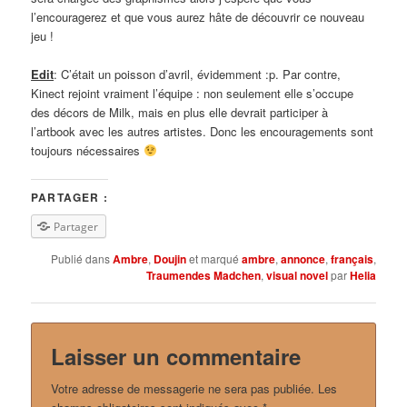
l’encouragerez et que vous aurez hâte de découvrir ce nouveau
jeu !
Edit
: C’était un poisson d’avril, évidemment :p. Par contre,
Kinect rejoint vraiment l’équipe : non seulement elle s’occupe
des décors de Milk, mais en plus elle devrait participer à
l’artbook avec les autres artistes. Donc les encouragements sont
toujours nécessaires
PARTAGER :
Partager
Publié dans
Ambre
,
Doujin
et marqué
ambre
,
annonce
,
français
,
Traumendes Madchen
,
visual novel
par
Helia
Laisser un commentaire
Votre adresse de messagerie ne sera pas publiée.
Les