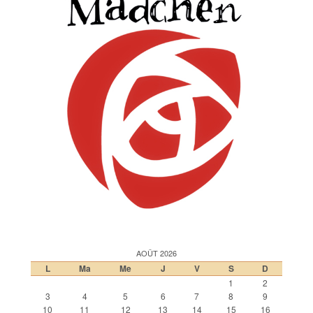
AOÛT 2026
L
Ma
Me
J
V
S
D
1
2
3
4
5
6
7
8
9
10
11
12
13
14
15
16