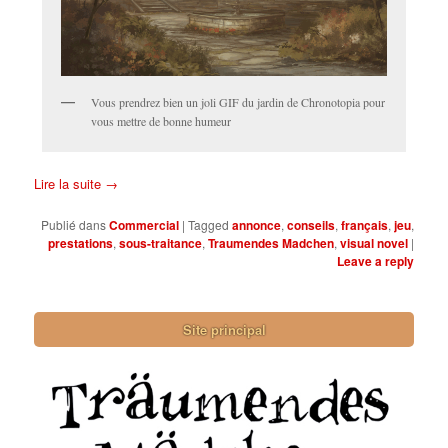
Vous prendrez bien un joli GIF du jardin de Chronotopia pour
vous mettre de bonne humeur
Lire la suite
→
Publié dans
Commercial
|
Tagged
annonce
,
conseils
,
français
,
jeu
,
prestations
,
sous-traitance
,
Traumendes Madchen
,
visual novel
|
Leave a reply
Site principal