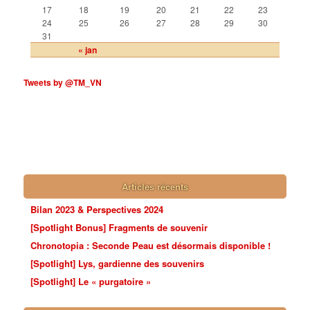
17
18
19
20
21
22
23
24
25
26
27
28
29
30
31
« jan
Tweets by @TM_VN
Articles récents
Bilan 2023 & Perspectives 2024
[Spotlight Bonus] Fragments de souvenir
Chronotopia : Seconde Peau est désormais disponible !
[Spotlight] Lys, gardienne des souvenirs
[Spotlight] Le « purgatoire »