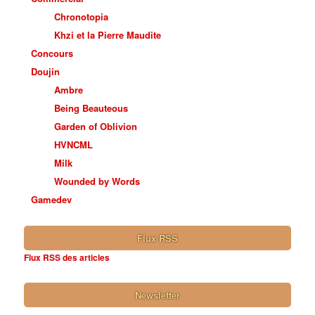
Chronotopia
Khzi et la Pierre Maudite
Concours
Doujin
Ambre
Being Beauteous
Garden of Oblivion
HVNCML
Milk
Wounded by Words
Gamedev
Flux RSS
Flux RSS des articles
Newsletter