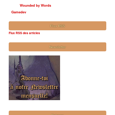
Wounded by Words
Gamedev
Flux RSS
Flux RSS des articles
Newsletter