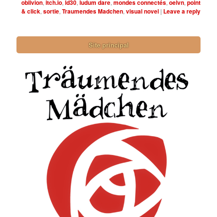
oblivion
,
itch.io
,
ld30
,
ludum dare
,
mondes connectés
,
oelvn
,
point
& click
,
sortie
,
Traumendes Madchen
,
visual novel
|
Leave a reply
Site principal