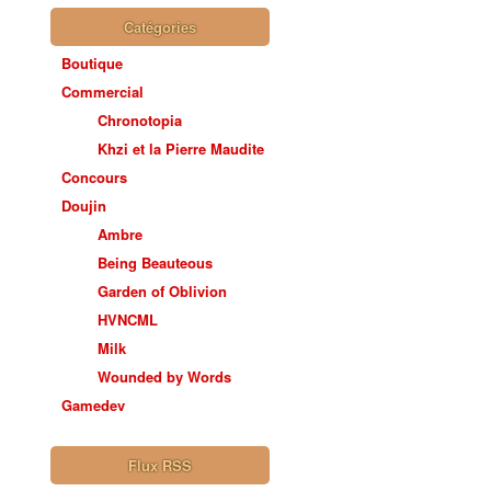
Catégories
Boutique
Commercial
Chronotopia
Khzi et la Pierre Maudite
Concours
Doujin
Ambre
Being Beauteous
Garden of Oblivion
HVNCML
Milk
Wounded by Words
Gamedev
Flux RSS