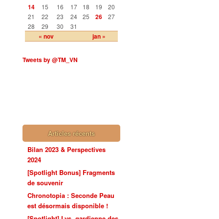
14
15
16
17
18
19
20
21
22
23
24
25
26
27
28
29
30
31
« nov
jan »
Tweets by @TM_VN
Articles récents
Bilan 2023 & Perspectives
2024
[Spotlight Bonus] Fragments
de souvenir
Chronotopia : Seconde Peau
est désormais disponible !
[Spotlight] Lys, gardienne des