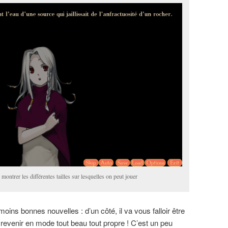
ontrer les différentes tailles sur lesquelles on peut jouer
moins bonnes nouvelles : d’un côté, il va vous falloir être
a revenir en mode tout beau tout propre ! C’est un peu