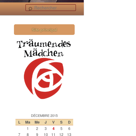
Rechercher
Site principal
DÉCEMBRE 2015
L
Ma
Me
J
V
S
D
1
2
3
4
5
6
7
8
9
10
11
12
13