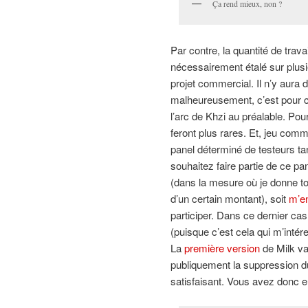
Ça rend mieux, non ?
Par contre, la quantité de trav
nécessairement étalé sur plusi
projet commercial. Il n’y aur
malheureusement, c’est pour cel
l’arc de Khzi au préalable. Po
feront plus rares. Et, jeu comm
panel déterminé de testeurs t
souhaitez faire partie de ce pan
(dans la mesure où je donne tou
d’un certain montant), soit
m’en
participer. Dans ce dernier c
(puisque c’est cela qui m’intér
La
première version
de Milk va
publiquement la suppression du
satisfaisant. Vous avez donc e