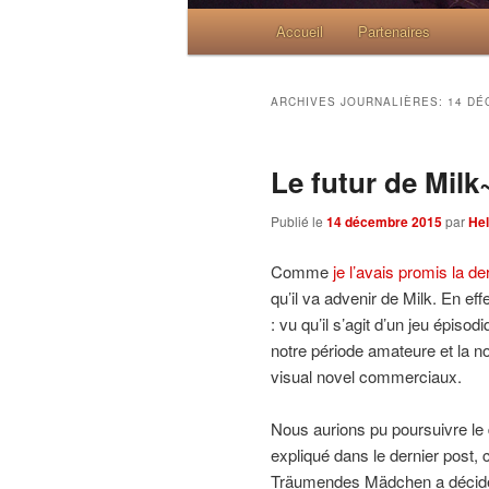
Menu principal
Accueil
Skip to primary content
Skip to secondary content
Partenaires
ARCHIVES JOURNALIÈRES:
14 DÉ
Le futur de Milk
Publié le
14 décembre 2015
par
Hel
Comme
je l’avais promis la de
qu’il va advenir de Milk. En eff
: vu qu’il s’agit d’un jeu épis
notre période amateure et la n
visual novel commerciaux.
Nous aurions pu poursuivre le 
expliqué dans le dernier post, 
Träumendes Mädchen a décidé d