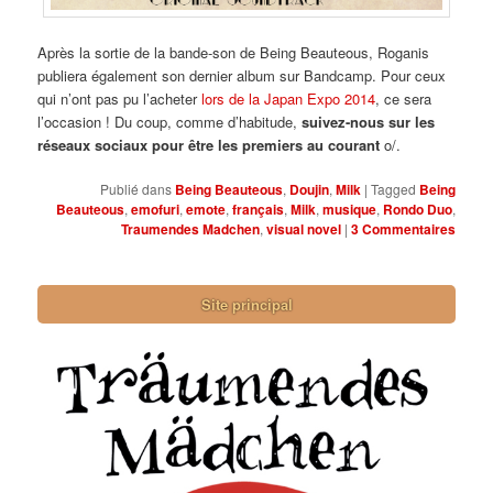
Après la sortie de la bande-son de Being Beauteous, Roganis
publiera également son dernier album sur Bandcamp. Pour ceux
qui n’ont pas pu l’acheter
lors de la Japan Expo 2014
, ce sera
l’occasion ! Du coup, comme d’habitude,
suivez-nous sur les
réseaux sociaux pour être les premiers au courant
o/.
Publié dans
Being Beauteous
,
Doujin
,
Milk
|
Tagged
Being
Beauteous
,
emofuri
,
emote
,
français
,
Milk
,
musique
,
Rondo Duo
,
Traumendes Madchen
,
visual novel
|
3
Commentaires
Site principal