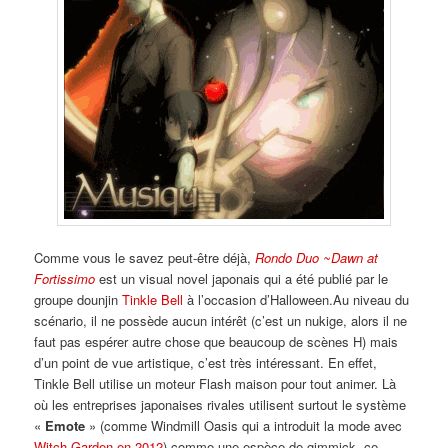
Comme vous le savez peut-être déjà,
Rondo Duo ~Dawn at
Fortissimo
est un visual novel japonais qui a été publié par le
groupe dounjin
Tinkle Bell
à l’occasion d’Halloween.Au niveau du
scénario, il ne possède aucun intérêt (c’est un nukige, alors il ne
faut pas espérer autre chose que beaucoup de scènes H) mais
d’un point de vue artistique, c’est très intéressant. En effet,
Tinkle Bell utilise un moteur Flash maison pour tout animer. Là
où les entreprises japonaises rivales utilisent surtout le système
«
Emote
» (comme Windmill Oasis qui a introduit la mode avec
Witch Garden en 2012
) comme une espèce de gimmick, ce