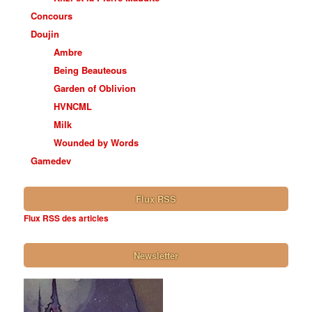
Concours
Doujin
Ambre
Being Beauteous
Garden of Oblivion
HVNCML
Milk
Wounded by Words
Gamedev
Flux RSS
Flux RSS des articles
Newsletter