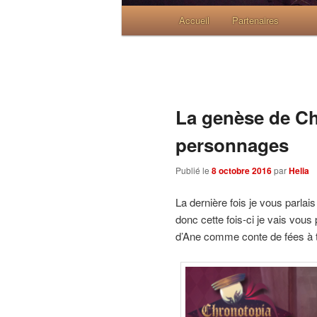
Menu principal
Accueil
Skip to primary content
Skip to secondary content
Partenaires
La genèse de Ch
personnages
Publié le
8 octobre 2016
par
Helia
La dernière fois je vous parlai
donc cette fois-ci je vais vou
d’Ane comme conte de fées à tr