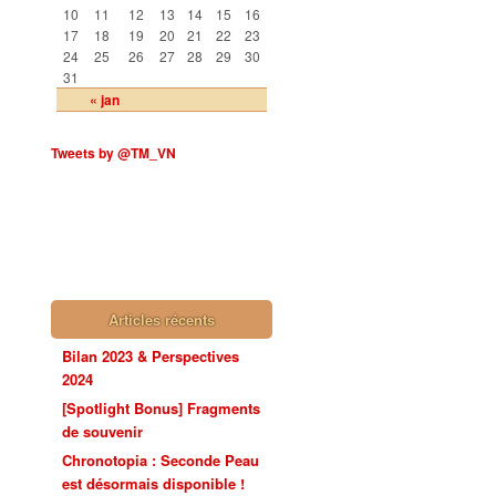
10
11
12
13
14
15
16
17
18
19
20
21
22
23
24
25
26
27
28
29
30
31
« jan
Tweets by @TM_VN
Articles récents
Bilan 2023 & Perspectives
2024
[Spotlight Bonus] Fragments
de souvenir
Chronotopia : Seconde Peau
est désormais disponible !