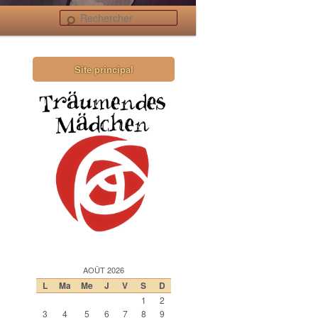
Rechercher
Site principal
AOÛT 2026
L
Ma
Me
J
V
S
D
1
2
3
4
5
6
7
8
9