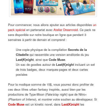
Pour commencer, nous allons ajouter aux articles disponibles
un
pack spécial
en partenariat avec
Atelier Dreamnoid
. Ce pack ne
sera disponible sur notre boutique en ligne que pendant 3
semaines à partir de demain et comprend :
Une copie physique de la compilation
Secrets de la
Citadelle
qui rassemble une version améliorée du jeu
Last(K)night
, ainsi que
Code Muse
.
Un sac de goodies autour de
Last(K)night
incluant un set
de trois badges, deux marques-pages et deux cartes
postales
Pour la modique somme de 15$, vous pourrez donc profiter de
ces deux titres urban fantasy inspirés, aussi bien par les
productions de Type-Moon (
Fate/stay night)
que de Nitro+
(
Phantom of Inferno
), et montrer votre soutien au développeur. Si
Code Muse
est un kinetic novel, dans
Last(K)night
les