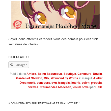
Soyez donc attentifs et rendez-vous dès demain pour ces trois
semaines de loterie~
PARTAGER :
Partager
Publié dans
Ambre
,
Being Beauteous
,
Boutique
,
Concours
,
Doujin
,
Garden of Oblivion
,
Milk
,
Wounded by Words
et marqué
Atelier
Dreamnoid
,
concours
,
evn
,
français
,
loterie
,
oelvn
,
produits
dérivés
,
Traumendes Madchen
,
visual novel
par
Helia
3 COMMENTAIRES SUR “
PARTENARIAT ET MAXI LOTERIE !
”