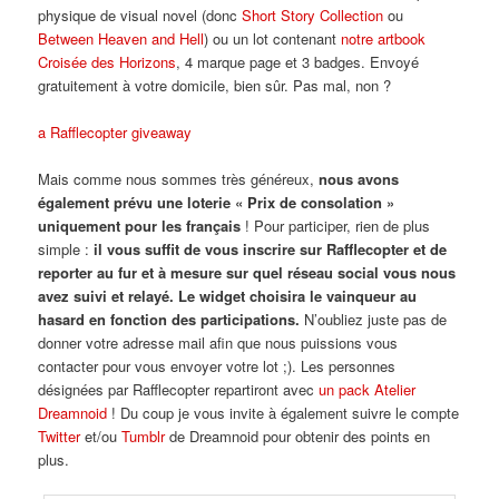
physique de visual novel (donc
Short Story Collection
ou
Between Heaven and Hell
) ou un lot contenant
notre artbook
Croisée des Horizons
, 4 marque page et 3 badges. Envoyé
gratuitement à votre domicile, bien sûr. Pas mal, non ?
a Rafflecopter giveaway
Mais comme nous sommes très généreux,
nous avons
également prévu une loterie « Prix de consolation »
uniquement pour les français
! Pour participer, rien de plus
simple :
il vous suffit de vous inscrire sur Rafflecopter et de
reporter au fur et à mesure sur quel réseau social vous nous
avez suivi et relayé. Le widget choisira le vainqueur au
hasard en fonction des participations.
N’oubliez juste pas de
donner votre adresse mail afin que nous puissions vous
contacter pour vous envoyer votre lot ;). Les personnes
désignées par Rafflecopter repartiront avec
un pack Atelier
Dreamnoid
! Du coup je vous invite à également suivre le compte
Twitter
et/ou
Tumblr
de Dreamnoid pour obtenir des points en
plus.