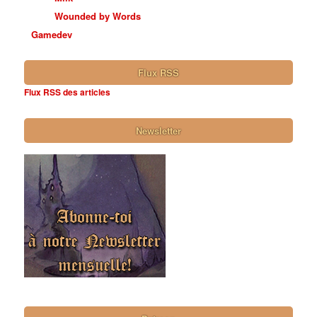
Wounded by Words
Gamedev
Flux RSS
Flux RSS des articles
Newsletter