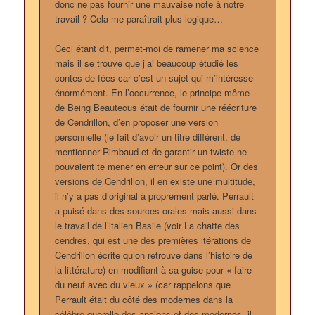
donc ne pas fournir une mauvaise note à notre
travail ? Cela me paraîtrait plus logique…
Ceci étant dit, permet-moi de ramener ma science
mais il se trouve que j’ai beaucoup étudié les
contes de fées car c’est un sujet qui m’intéresse
énormément. En l’occurrence, le principe même
de Being Beauteous était de fournir une réécriture
de Cendrillon, d’en proposer une version
personnelle (le fait d’avoir un titre différent, de
mentionner Rimbaud et de garantir un twiste ne
pouvaient te mener en erreur sur ce point). Or des
versions de Cendrillon, il en existe une multitude,
il n’y a pas d’original à proprement parlé. Perrault
a puisé dans des sources orales mais aussi dans
le travail de l’italien Basile (voir La chatte des
cendres, qui est une des premières itérations de
Cendrillon écrite qu’on retrouve dans l’histoire de
la littérature) en modifiant à sa guise pour « faire
du neuf avec du vieux » (car rappelons que
Perrault était du côté des modernes dans la
célèbre querelle des anciens et des modernes, il