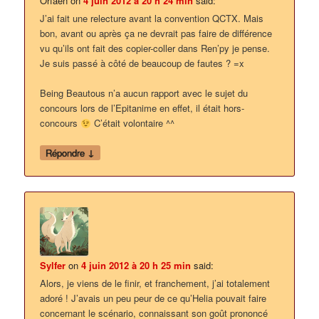
Orfaen
on
4 juin 2012 à 20 h 24 min
said:
J’ai fait une relecture avant la convention QCTX. Mais
bon, avant ou après ça ne devrait pas faire de différence
vu qu’ils ont fait des copier-coller dans Ren’py je pense.
Je suis passé à côté de beaucoup de fautes ? =x
Being Beautous n’a aucun rapport avec le sujet du
concours lors de l’Epitanime en effet, il était hors-
concours
C’était volontaire ^^
↓
Répondre
Sylfer
on
4 juin 2012 à 20 h 25 min
said:
Alors, je viens de le finir, et franchement, j’ai totalement
adoré ! J’avais un peu peur de ce qu’Helia pouvait faire
concernant le scénario, connaissant son goût prononcé