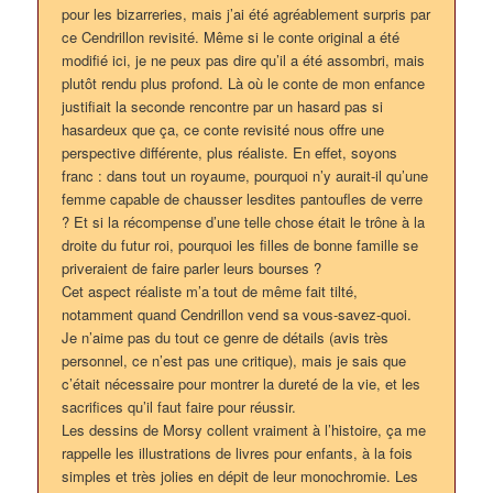
pour les bizarreries, mais j’ai été agréablement surpris par
ce Cendrillon revisité. Même si le conte original a été
modifié ici, je ne peux pas dire qu’il a été assombri, mais
plutôt rendu plus profond. Là où le conte de mon enfance
justifiait la seconde rencontre par un hasard pas si
hasardeux que ça, ce conte revisité nous offre une
perspective différente, plus réaliste. En effet, soyons
franc : dans tout un royaume, pourquoi n’y aurait-il qu’une
femme capable de chausser lesdites pantoufles de verre
? Et si la récompense d’une telle chose était le trône à la
droite du futur roi, pourquoi les filles de bonne famille se
priveraient de faire parler leurs bourses ?
Cet aspect réaliste m’a tout de même fait tilté,
notamment quand Cendrillon vend sa vous-savez-quoi.
Je n’aime pas du tout ce genre de détails (avis très
personnel, ce n’est pas une critique), mais je sais que
c’était nécessaire pour montrer la dureté de la vie, et les
sacrifices qu’il faut faire pour réussir.
Les dessins de Morsy collent vraiment à l’histoire, ça me
rappelle les illustrations de livres pour enfants, à la fois
simples et très jolies en dépit de leur monochromie. Les