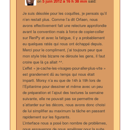
on
5 juin 2012 à 16 h 38 min
said:
Je suis désolée pour les coquilles, je pensais qu’il
n’en restait plus. Comme l’a dit Orfaen, nous
avons effectivement fait une relecture approfondie
avant la convention mais à force de copier-coller
sur RenPy et avec la fatigue, il y a probablement
eu quelques ratés qui nous ont échappé depuis.
Merci pour le compliment, j’ai toujours peur que
mon style très bizarre ne déroute les gens, il faut
croire que là ça allait ^^.
L’effet « je-cache-les-visages-pour-aller-plus-vite »
est grandement dû au temps qui nous était
imparti. Morsy n’a eu que de 14h à 19h lors de
l’Epitanime pour dessiner et même avec un peu
de préparation et l’ajout des textures la semaine
suivante, elle ne pouvait pas se permettre de
s’attarder sur les décors, nous avons donc choisi
de lui simplifier au maximum la tâche en passant
rapidement sur les figurants.
L’interface nous a posé bon nombre de problèmes,
nous essayerons de nous améliorer pour la suite.