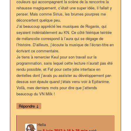
couleurs qui accompagnent la scène de la rencontre la
rehausse magiquement, c’était une super idée, il fallait y
penser. Mais comme Sirius, les brumes pourpres me
déconcertent quelque peu.
J’ai beaucoup apprécié les musiques de Roganis, qui
seyaient indéniablement au KN. Ce côté féérique teintée
de mélancolie correspond à l’aura qui se dégage de
l’histoire. D’ailleurs, j’écoute la musique de l’écran-titre en
écrivant ce commentaire.
Je tiens à remercier Keul pour son travail sur la
programmation, sans lequel cette lecture n’aurait pas été
rendu possible, et Faf pour cette jolie interface en
dentelles dont j’avais pu assister au développement par-
dessus son épaule quand j’étais venu voir à Epitanime.
Voilà, mes derniers mots pour dire que j’attends
beaucoup du VN Milk !
↓
Répondre
Helia
on
5 juin 2012 à 16 h 38 min
said: