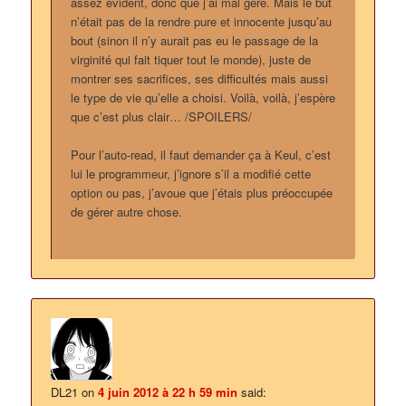
assez évident, donc que j’ai mal géré. Mais le but
n’était pas de la rendre pure et innocente jusqu’au
bout (sinon il n’y aurait pas eu le passage de la
virginité qui fait tiquer tout le monde), juste de
montrer ses sacrifices, ses difficultés mais aussi
le type de vie qu’elle a choisi. Voilà, voilà, j’espère
que c’est plus clair… /SPOILERS/
Pour l’auto-read, il faut demander ça à Keul, c’est
lui le programmeur, j’ignore s’il a modifié cette
option ou pas, j’avoue que j’étais plus préoccupée
de gérer autre chose.
DL21
on
4 juin 2012 à 22 h 59 min
said: