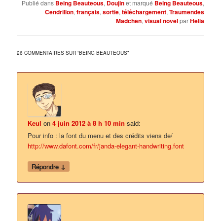
Publié dans
Being Beauteous
,
Doujin
et marqué
Being Beauteous
,
Cendrillon
,
français
,
sortie
,
téléchargement
,
Traumendes
Madchen
,
visual novel
par
Helia
26 COMMENTAIRES SUR “
BEING BEAUTEOUS
”
Keul
on
4 juin 2012 à 8 h 10 min
said:
Pour info : la font du menu et des crédits viens de/
http://www.dafont.com/fr/janda-elegant-handwriting.font
↓
Répondre