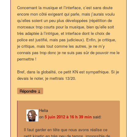
Concernant la musique et l’interface, c’est sans doute
encore mon côté exigeant qui parle, mais j’aurais voulu
qu’elles soient un peu plus développées (répétition de
morceaux trop courts pour la musique, bien qu’elle soit
très adaptée à l’intrigue, et interface dont le choix de
police est justifié, mais pas judicieux). Enfin, je critique,
je critique, mais tout comme les autres, je ne m’y
connais pas trop donc je ne suis pas sûr de pouvoir me le
permettre !
Bref, dans la globalité, ce petit KN est sympathique. Si je
devais le noter, je mettrais 13/20.
↓
Répondre
Helia
on
5 juin 2012 à 16 h 39 min
said:
Il faut garder en tête que nous avons réalise ce
petit kinetic en très peu de temps, impossible de