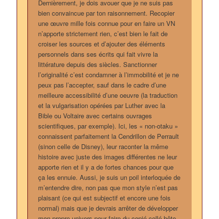
Dernièrement, je dois avouer que je ne suis pas
bien convaincue par ton raisonnement. Recopier
une œuvre mille fois connue pour en faire un VN
n’apporte strictement rien, c’est bien le fait de
croiser les sources et d’ajouter des éléments
personnels dans ses écrits qui fait vivre la
littérature depuis des siècles. Sanctionner
l’originalité c’est condamner à l’immobilité et je ne
peux pas l’accepter, sauf dans le cadre d’une
meilleure accessibilité d’une oeuvre (la traduction
et la vulgarisation opérées par Luther avec la
Bible ou Voltaire avec certains ouvrages
scientifiques, par exemple). Ici, les « non-otaku »
connaissent parfaitement la Cendrillon de Perrault
(sinon celle de Disney), leur raconter la même
histoire avec juste des images différentes ne leur
apporte rien et il y a de fortes chances pour que
ça les ennuie. Aussi, je suis un poil interloquée de
m’entendre dire, non pas que mon style n’est pas
plaisant (ce qui est subjectif et encore une fois
normal) mais que je devrais arrêter de développer
mon propre univers pour faire du copié-collé bête