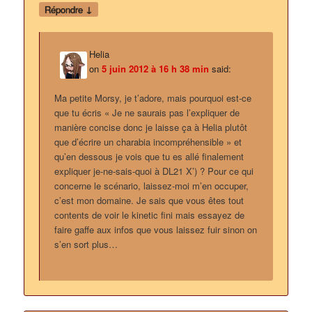
↓
Répondre
Helia
on
5 juin 2012 à 16 h 38 min
said:
Ma petite Morsy, je t’adore, mais pourquoi est-ce
que tu écris « Je ne saurais pas l’expliquer de
manière concise donc je laisse ça à Helia plutôt
que d’écrire un charabia incompréhensible » et
qu’en dessous je vois que tu es allé finalement
expliquer je-ne-sais-quoi à DL21 X’) ? Pour ce qui
concerne le scénario, laissez-moi m’en occuper,
c’est mon domaine. Je sais que vous êtes tout
contents de voir le kinetic fini mais essayez de
faire gaffe aux infos que vous laissez fuir sinon on
s’en sort plus…