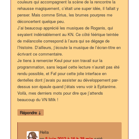
couleurs qui accompagnent la scène de la rencontre la
rehausse magiquement, c’était une super idée, il fallait y
penser. Mais comme Sirius, les brumes pourpres me
déconcertent quelque peu.
J’ai beaucoup apprécié les musiques de Roganis, qui
seyaient indéniablement au KN. Ce côté féérique teintée
de mélancolie correspond à l’aura qui se dégage de
l’histoire. D’ailleurs, j’écoute la musique de l’écran-titre en
écrivant ce commentaire.
Je tiens à remercier Keul pour son travail sur la
programmation, sans lequel cette lecture n’aurait pas été
rendu possible, et Faf pour cette jolie interface en
dentelles dont j’avais pu assister au développement par-
dessus son épaule quand j’étais venu voir à Epitanime.
Voilà, mes derniers mots pour dire que j’attends
beaucoup du VN Milk !
↓
Répondre
Helia
on
5 juin 2012 à 16 h 38 min
said: