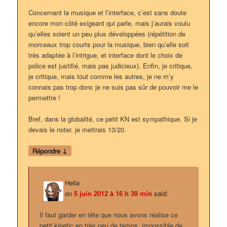
Concernant la musique et l’interface, c’est sans doute
encore mon côté exigeant qui parle, mais j’aurais voulu
qu’elles soient un peu plus développées (répétition de
morceaux trop courts pour la musique, bien qu’elle soit
très adaptée à l’intrigue, et interface dont le choix de
police est justifié, mais pas judicieux). Enfin, je critique,
je critique, mais tout comme les autres, je ne m’y
connais pas trop donc je ne suis pas sûr de pouvoir me le
permettre !
Bref, dans la globalité, ce petit KN est sympathique. Si je
devais le noter, je mettrais 13/20.
↓
Répondre
Helia
on
5 juin 2012 à 16 h 39 min
said:
Il faut garder en tête que nous avons réalise ce
petit kinetic en très peu de temps, impossible de