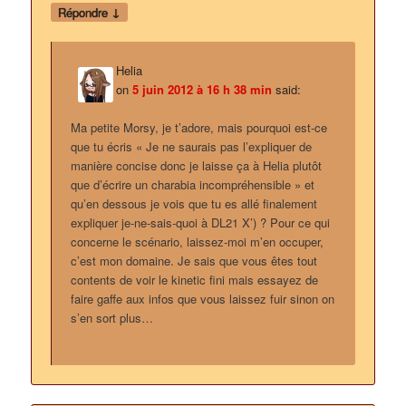
↓
Répondre
Helia
on
5 juin 2012 à 16 h 38 min
said:
Ma petite Morsy, je t’adore, mais pourquoi est-ce
que tu écris « Je ne saurais pas l’expliquer de
manière concise donc je laisse ça à Helia plutôt
que d’écrire un charabia incompréhensible » et
qu’en dessous je vois que tu es allé finalement
expliquer je-ne-sais-quoi à DL21 X’) ? Pour ce qui
concerne le scénario, laissez-moi m’en occuper,
c’est mon domaine. Je sais que vous êtes tout
contents de voir le kinetic fini mais essayez de
faire gaffe aux infos que vous laissez fuir sinon on
s’en sort plus…