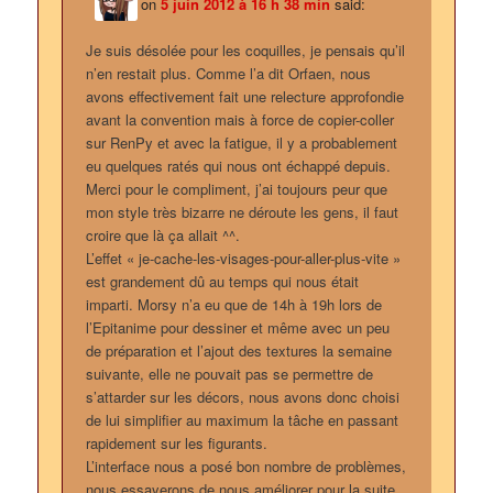
on
5 juin 2012 à 16 h 38 min
said:
Je suis désolée pour les coquilles, je pensais qu’il
n’en restait plus. Comme l’a dit Orfaen, nous
avons effectivement fait une relecture approfondie
avant la convention mais à force de copier-coller
sur RenPy et avec la fatigue, il y a probablement
eu quelques ratés qui nous ont échappé depuis.
Merci pour le compliment, j’ai toujours peur que
mon style très bizarre ne déroute les gens, il faut
croire que là ça allait ^^.
L’effet « je-cache-les-visages-pour-aller-plus-vite »
est grandement dû au temps qui nous était
imparti. Morsy n’a eu que de 14h à 19h lors de
l’Epitanime pour dessiner et même avec un peu
de préparation et l’ajout des textures la semaine
suivante, elle ne pouvait pas se permettre de
s’attarder sur les décors, nous avons donc choisi
de lui simplifier au maximum la tâche en passant
rapidement sur les figurants.
L’interface nous a posé bon nombre de problèmes,
nous essayerons de nous améliorer pour la suite.