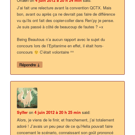
Orfaen
on
4 juin 2012 à 20 h 24 min
said:
J’ai fait une relecture avant la convention QCTX. Mais
bon, avant ou après ça ne devrait pas faire de différence
vu qu’ils ont fait des copier-coller dans Ren’py je pense.
Je suis passé à côté de beaucoup de fautes ? =x
Being Beautous n’a aucun rapport avec le sujet du
concours lors de l’Epitanime en effet, il était hors-
concours
C’était volontaire ^^
↓
Répondre
Sylfer
on
4 juin 2012 à 20 h 25 min
said:
Alors, je viens de le finir, et franchement, j’ai totalement
adoré ! J’avais un peu peur de ce qu’Helia pouvait faire
concernant le scénario, connaissant son goût prononcé