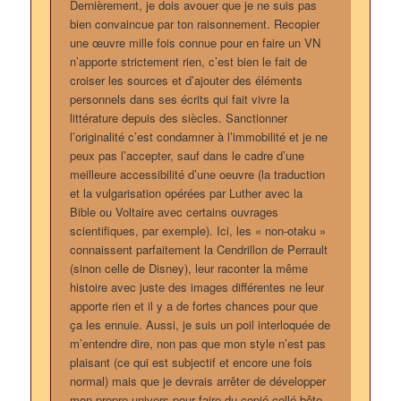
Dernièrement, je dois avouer que je ne suis pas
bien convaincue par ton raisonnement. Recopier
une œuvre mille fois connue pour en faire un VN
n’apporte strictement rien, c’est bien le fait de
croiser les sources et d’ajouter des éléments
personnels dans ses écrits qui fait vivre la
littérature depuis des siècles. Sanctionner
l’originalité c’est condamner à l’immobilité et je ne
peux pas l’accepter, sauf dans le cadre d’une
meilleure accessibilité d’une oeuvre (la traduction
et la vulgarisation opérées par Luther avec la
Bible ou Voltaire avec certains ouvrages
scientifiques, par exemple). Ici, les « non-otaku »
connaissent parfaitement la Cendrillon de Perrault
(sinon celle de Disney), leur raconter la même
histoire avec juste des images différentes ne leur
apporte rien et il y a de fortes chances pour que
ça les ennuie. Aussi, je suis un poil interloquée de
m’entendre dire, non pas que mon style n’est pas
plaisant (ce qui est subjectif et encore une fois
normal) mais que je devrais arrêter de développer
mon propre univers pour faire du copié-collé bête