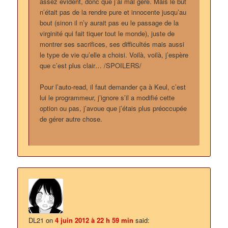
assez évident, donc que j’ai mal géré. Mais le but
n’était pas de la rendre pure et innocente jusqu’au
bout (sinon il n’y aurait pas eu le passage de la
virginité qui fait tiquer tout le monde), juste de
montrer ses sacrifices, ses difficultés mais aussi
le type de vie qu’elle a choisi. Voilà, voilà, j’espère
que c’est plus clair… /SPOILERS/
Pour l’auto-read, il faut demander ça à Keul, c’est
lui le programmeur, j’ignore s’il a modifié cette
option ou pas, j’avoue que j’étais plus préoccupée
de gérer autre chose.
DL21
on
4 juin 2012 à 22 h 59 min
said: