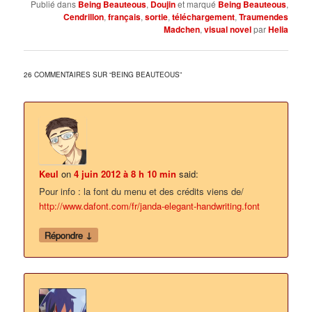
Publié dans
Being Beauteous
,
Doujin
et marqué
Being Beauteous
,
Cendrillon
,
français
,
sortie
,
téléchargement
,
Traumendes
Madchen
,
visual novel
par
Helia
26 COMMENTAIRES SUR “
BEING BEAUTEOUS
”
Keul
on
4 juin 2012 à 8 h 10 min
said:
Pour info : la font du menu et des crédits viens de/
http://www.dafont.com/fr/janda-elegant-handwriting.font
↓
Répondre