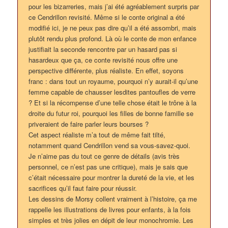
pour les bizarreries, mais j’ai été agréablement surpris par
ce Cendrillon revisité. Même si le conte original a été
modifié ici, je ne peux pas dire qu’il a été assombri, mais
plutôt rendu plus profond. Là où le conte de mon enfance
justifiait la seconde rencontre par un hasard pas si
hasardeux que ça, ce conte revisité nous offre une
perspective différente, plus réaliste. En effet, soyons
franc : dans tout un royaume, pourquoi n’y aurait-il qu’une
femme capable de chausser lesdites pantoufles de verre
? Et si la récompense d’une telle chose était le trône à la
droite du futur roi, pourquoi les filles de bonne famille se
priveraient de faire parler leurs bourses ?
Cet aspect réaliste m’a tout de même fait tilté,
notamment quand Cendrillon vend sa vous-savez-quoi.
Je n’aime pas du tout ce genre de détails (avis très
personnel, ce n’est pas une critique), mais je sais que
c’était nécessaire pour montrer la dureté de la vie, et les
sacrifices qu’il faut faire pour réussir.
Les dessins de Morsy collent vraiment à l’histoire, ça me
rappelle les illustrations de livres pour enfants, à la fois
simples et très jolies en dépit de leur monochromie. Les