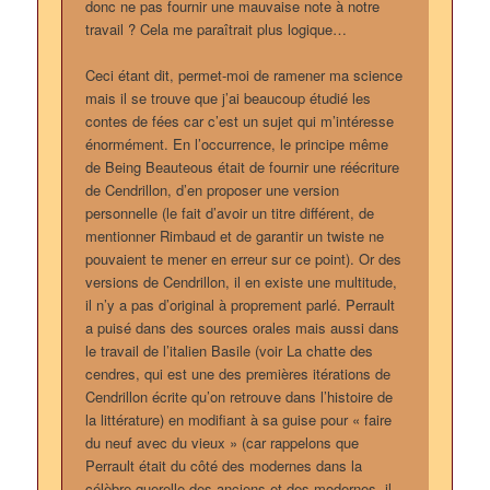
donc ne pas fournir une mauvaise note à notre
travail ? Cela me paraîtrait plus logique…
Ceci étant dit, permet-moi de ramener ma science
mais il se trouve que j’ai beaucoup étudié les
contes de fées car c’est un sujet qui m’intéresse
énormément. En l’occurrence, le principe même
de Being Beauteous était de fournir une réécriture
de Cendrillon, d’en proposer une version
personnelle (le fait d’avoir un titre différent, de
mentionner Rimbaud et de garantir un twiste ne
pouvaient te mener en erreur sur ce point). Or des
versions de Cendrillon, il en existe une multitude,
il n’y a pas d’original à proprement parlé. Perrault
a puisé dans des sources orales mais aussi dans
le travail de l’italien Basile (voir La chatte des
cendres, qui est une des premières itérations de
Cendrillon écrite qu’on retrouve dans l’histoire de
la littérature) en modifiant à sa guise pour « faire
du neuf avec du vieux » (car rappelons que
Perrault était du côté des modernes dans la
célèbre querelle des anciens et des modernes, il