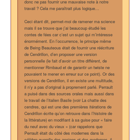
donc ne pas fournir une mauvaise note à notre
travail ? Cela me paraîtrait plus logique…
Ceci étant dit, permet-moi de ramener ma science
mais il se trouve que j’ai beaucoup étudié les
contes de fées car c’est un sujet qui m’intéresse
énormément. En l’occurrence, le principe même
de Being Beauteous était de fournir une réécriture
de Cendrillon, d’en proposer une version
personnelle (le fait d’avoir un titre différent, de
mentionner Rimbaud et de garantir un twiste ne
pouvaient te mener en erreur sur ce point). Or des
versions de Cendrillon, il en existe une multitude,
il n’y a pas d’original à proprement parlé. Perrault
a puisé dans des sources orales mais aussi dans
le travail de l’italien Basile (voir La chatte des
cendres, qui est une des premières itérations de
Cendrillon écrite qu’on retrouve dans l’histoire de
la littérature) en modifiant à sa guise pour « faire
du neuf avec du vieux » (car rappelons que
Perrault était du côté des modernes dans la
célèbre querelle des anciens et des modernes, il