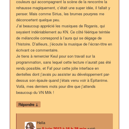
couleurs qui accompagnent la scène de la rencontre la
rehausse magiquement, c’était une super idée, il fallait y
penser. Mais comme Sirius, les brumes pourpres me
déconcertent quelque peu.
J’ai beaucoup apprécié les musiques de Roganis, qui
seyaient indéniablement au KN. Ce côté féérique teintée
de mélancolie correspond à l’aura qui se dégage de
l’histoire. D’ailleurs, j’écoute la musique de l’écran-titre en
écrivant ce commentaire.
Je tiens à remercier Keul pour son travail sur la
programmation, sans lequel cette lecture n’aurait pas été
rendu possible, et Faf pour cette jolie interface en
dentelles dont j’avais pu assister au développement par-
dessus son épaule quand j’étais venu voir à Epitanime.
Voilà, mes derniers mots pour dire que j’attends
beaucoup du VN Milk !
↓
Répondre
Helia
on
5 juin 2012 à 16 h 38 min
said: