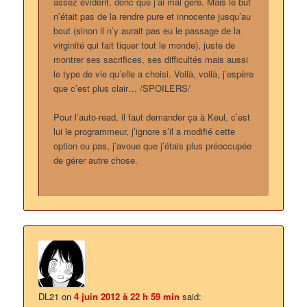
assez évident, donc que j’ai mal géré. Mais le but
n’était pas de la rendre pure et innocente jusqu’au
bout (sinon il n’y aurait pas eu le passage de la
virginité qui fait tiquer tout le monde), juste de
montrer ses sacrifices, ses difficultés mais aussi
le type de vie qu’elle a choisi. Voilà, voilà, j’espère
que c’est plus clair… /SPOILERS/
Pour l’auto-read, il faut demander ça à Keul, c’est
lui le programmeur, j’ignore s’il a modifié cette
option ou pas, j’avoue que j’étais plus préoccupée
de gérer autre chose.
DL21
on
4 juin 2012 à 22 h 59 min
said: