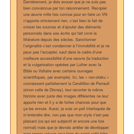
Dernièrement, je dois avouer que je ne suis pas
bien convaincue par ton raisonnement. Recopier
une œuvre mille fois connue pour en faire un VN
n’apporte strictement rien, c’est bien le fait de
croiser les sources et d’ajouter des éléments
personnels dans ses écrits qui fait vivre la
littérature depuis des siècles. Sanctionner
l’originalité c’est condamner à l’immobilité et je ne
peux pas l’accepter, sauf dans le cadre d’une
meilleure accessibilité d’une oeuvre (la traduction
et la vulgarisation opérées par Luther avec la
Bible ou Voltaire avec certains ouvrages
scientifiques, par exemple). Ici, les « non-otaku »
connaissent parfaitement la Cendrillon de Perrault
(sinon celle de Disney), leur raconter la même
histoire avec juste des images différentes ne leur
apporte rien et il y a de fortes chances pour que
ça les ennuie. Aussi, je suis un poil interloquée de
m’entendre dire, non pas que mon style n’est pas
plaisant (ce qui est subjectif et encore une fois
normal) mais que je devrais arrêter de développer
mon propre univers pour faire du copié-collé bête