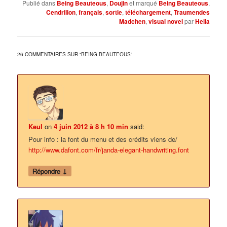
Publié dans
Being Beauteous
,
Doujin
et marqué
Being Beauteous
,
Cendrillon
,
français
,
sortie
,
téléchargement
,
Traumendes
Madchen
,
visual novel
par
Helia
26 COMMENTAIRES SUR “
BEING BEAUTEOUS
”
Keul
on
4 juin 2012 à 8 h 10 min
said:
Pour info : la font du menu et des crédits viens de/
http://www.dafont.com/fr/janda-elegant-handwriting.font
↓
Répondre