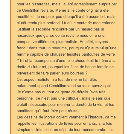
pour les bizarreries, mais j’ai été agréablement surpris par
ce Cendrillon revisité. Même si le conte original a été
modifié ici, je ne peux pas dire qu’il a été assombri, mais
plutôt rendu plus profond. Là où le conte de mon enfance
justifiait la seconde rencontre par un hasard pas si
hasardeux que ça, ce conte revisité nous offre une
perspective différente, plus réaliste. En effet, soyons
franc : dans tout un royaume, pourquoi n’y aurait-il qu’une
femme capable de chausser lesdites pantoufles de verre
? Et si la récompense d’une telle chose était le trône à la
droite du futur roi, pourquoi les filles de bonne famille se
priveraient de faire parler leurs bourses ?
Cet aspect réaliste m’a tout de même fait tilté,
notamment quand Cendrillon vend sa vous-savez-quoi.
Je n’aime pas du tout ce genre de détails (avis très
personnel, ce n’est pas une critique), mais je sais que
c’était nécessaire pour montrer la dureté de la vie, et les
sacrifices qu’il faut faire pour réussir.
Les dessins de Morsy collent vraiment à l’histoire, ça me
rappelle les illustrations de livres pour enfants, à la fois
simples et très jolies en dépit de leur monochromie. Les