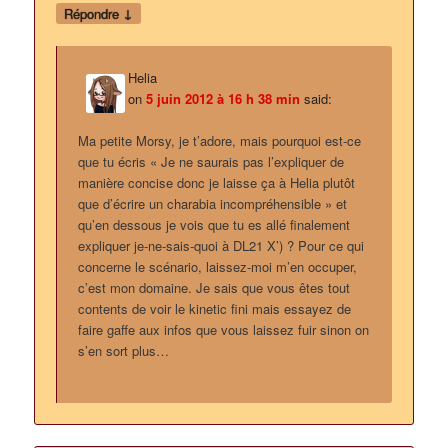
↓
Répondre
Helia
on
5 juin 2012 à 16 h 38 min
said:
Ma petite Morsy, je t’adore, mais pourquoi est-ce
que tu écris « Je ne saurais pas l’expliquer de
manière concise donc je laisse ça à Helia plutôt
que d’écrire un charabia incompréhensible » et
qu’en dessous je vois que tu es allé finalement
expliquer je-ne-sais-quoi à DL21 X’) ? Pour ce qui
concerne le scénario, laissez-moi m’en occuper,
c’est mon domaine. Je sais que vous êtes tout
contents de voir le kinetic fini mais essayez de
faire gaffe aux infos que vous laissez fuir sinon on
s’en sort plus…