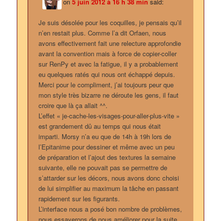
on
5 juin 2012 à 16 h 38 min
said:
Je suis désolée pour les coquilles, je pensais qu’il
n’en restait plus. Comme l’a dit Orfaen, nous
avons effectivement fait une relecture approfondie
avant la convention mais à force de copier-coller
sur RenPy et avec la fatigue, il y a probablement
eu quelques ratés qui nous ont échappé depuis.
Merci pour le compliment, j’ai toujours peur que
mon style très bizarre ne déroute les gens, il faut
croire que là ça allait ^^.
L’effet « je-cache-les-visages-pour-aller-plus-vite »
est grandement dû au temps qui nous était
imparti. Morsy n’a eu que de 14h à 19h lors de
l’Epitanime pour dessiner et même avec un peu
de préparation et l’ajout des textures la semaine
suivante, elle ne pouvait pas se permettre de
s’attarder sur les décors, nous avons donc choisi
de lui simplifier au maximum la tâche en passant
rapidement sur les figurants.
L’interface nous a posé bon nombre de problèmes,
nous essayerons de nous améliorer pour la suite.