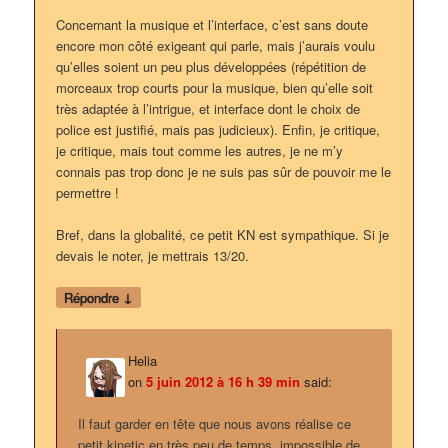
Concernant la musique et l’interface, c’est sans doute
encore mon côté exigeant qui parle, mais j’aurais voulu
qu’elles soient un peu plus développées (répétition de
morceaux trop courts pour la musique, bien qu’elle soit
très adaptée à l’intrigue, et interface dont le choix de
police est justifié, mais pas judicieux). Enfin, je critique,
je critique, mais tout comme les autres, je ne m’y
connais pas trop donc je ne suis pas sûr de pouvoir me le
permettre !
Bref, dans la globalité, ce petit KN est sympathique. Si je
devais le noter, je mettrais 13/20.
↓
Répondre
Helia
on
5 juin 2012 à 16 h 39 min
said:
Il faut garder en tête que nous avons réalise ce
petit kinetic en très peu de temps, impossible de