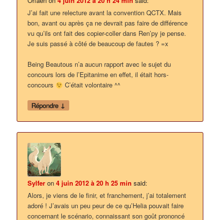
Orfaen
on
4 juin 2012 à 20 h 24 min
said:
J’ai fait une relecture avant la convention QCTX. Mais
bon, avant ou après ça ne devrait pas faire de différence
vu qu’ils ont fait des copier-coller dans Ren’py je pense.
Je suis passé à côté de beaucoup de fautes ? =x
Being Beautous n’a aucun rapport avec le sujet du
concours lors de l’Epitanime en effet, il était hors-
concours
C’était volontaire ^^
↓
Répondre
Sylfer
on
4 juin 2012 à 20 h 25 min
said:
Alors, je viens de le finir, et franchement, j’ai totalement
adoré ! J’avais un peu peur de ce qu’Helia pouvait faire
concernant le scénario, connaissant son goût prononcé