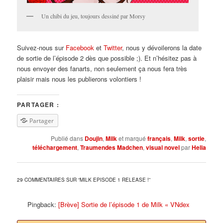
Un chibi du jeu, toujours dessiné par Morsy
Suivez-nous sur
Facebook
et
Twitter
, nous y dévoilerons la date
de sortie de l’épisode 2 dès que possible ;). Et n’hésitez pas à
nous envoyer des fanarts, non seulement ça nous fera très
plaisir mais nous les publierons volontiers !
PARTAGER :
Partager
Publié dans
Doujin
,
Milk
et marqué
français
,
Milk
,
sortie
,
téléchargement
,
Traumendes Madchen
,
visual novel
par
Helia
29 COMMENTAIRES SUR “
MILK EPISODE 1 RELEASE !
”
Pingback:
[Brève] Sortie de l’épisode 1 de Milk « VNdex