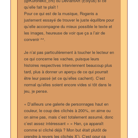
(@Kuroneko_chi) ou DeviantArt (Eolyus) si ce
qu’elle fait te plaît !
Pour ce qui est de la musique, Roganis a
justement essayé de trouver le juste équilibre pour
qu’elle accompagne du mieux possible le texte et
les images, heureuse de voir que ça a l’air de
convenir ^^.
Je n’ai pas particulièrement à toucher le lecteur en
ce qui concerne les vaches, puisque leurs
histoires respectives interviennent beaucoup plus
tard, plus à donner un aperçu de ce qui pourrait
être leur passé (et ce qu’elles cachent). C’est
normal qu’elles soient encore vides si tôt dans le
jeu, je pense.
« D’ailleurs une galerie de personnages haut en
couleur, le coup des clichés à 200%, on aime ou
on aime pas, mais c’est totalement assumé, donc
c’est assez intéressant » = Han, ça apparaît
comme si cliché déjà ? Mon but était plutôt de
prendre à revers les clichés X’). C’est pour ça