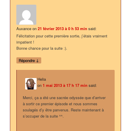
Auxance
on
21 février 2013 à 0 h 53 min
said:
Félicitation pour cette première sortie, j’étais vraiment
impatient !
Bonne chance pour la suite :).
↓
Répondre
Helia
on
1 mai 2013 à 17 h 17 min
said:
Merci, ça a été une sacrée odyssée que d’arriver
à sortir ce premier épisode et nous sommes
soulagés d’y être parvenus. Reste maintenant à
s’occuper de la suite ^^.