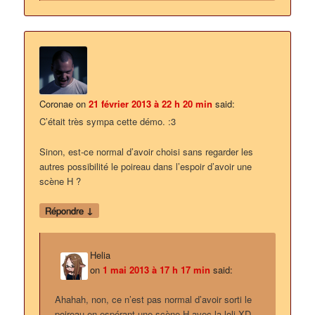
Coronae
on
21 février 2013 à 22 h 20 min
said:
C’était très sympa cette démo. :3
Sinon, est-ce normal d’avoir choisi sans regarder les
autres possibilité le poireau dans l’espoir d’avoir une
scène H ?
↓
Répondre
Helia
on
1 mai 2013 à 17 h 17 min
said:
Ahahah, non, ce n’est pas normal d’avoir sorti le
poireau en espérant une scène H avec la loli XD.