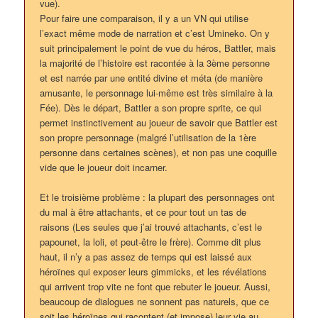
vue).
Pour faire une comparaison, il y a un VN qui utilise
l’exact même mode de narration et c’est Umineko. On y
suit principalement le point de vue du héros, Battler, mais
la majorité de l’histoire est racontée à la 3ème personne
et est narrée par une entité divine et méta (de manière
amusante, le personnage lui-même est très similaire à la
Fée). Dès le départ, Battler a son propre sprite, ce qui
permet instinctivement au joueur de savoir que Battler est
son propre personnage (malgré l’utilisation de la 1ère
personne dans certaines scènes), et non pas une coquille
vide que le joueur doit incarner.
Et le troisième problème : la plupart des personnages ont
du mal à être attachants, et ce pour tout un tas de
raisons (Les seules que j’ai trouvé attachants, c’est le
papounet, la loli, et peut-être le frère). Comme dit plus
haut, il n’y a pas assez de temps qui est laissé aux
héroïnes qui exposer leurs gimmicks, et les révélations
qui arrivent trop vite ne font que rebuter le joueur. Aussi,
beaucoup de dialogues ne sonnent pas naturels, que ce
soit les héroïnes qui racontent (et impose) leur vie au